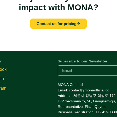
impact with MONA?
Contact us for pricing
s
Subscribe to our Newsletter
ook
In
MONA Co., Ltd.
gram
Email: contact@monaofficial.co
Address: 서울시 강남구 역삼로 172
172 Yeoksam-ro, 5F, Gangnam-gu, 
Representative: Phan Quynh
Business Registration: 117-87-033