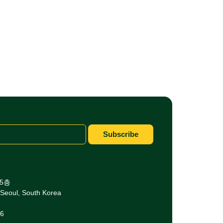
Subscribe
 5층
Seoul, South Korea
06