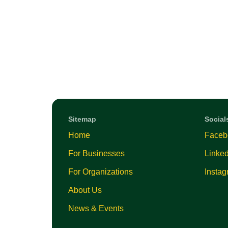
Sitemap
Social
Home
Faceb
For Businesses
Linked
For Organizations
Insta
About Us
News & Events