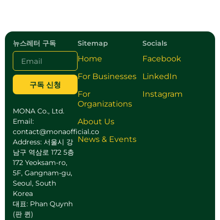
뉴스레터 구독
Sitemap
Socials
Home
Facebook
For Businesses
LinkedIn
구독 신청
For
Instagram
Organizations
MONA Co., Ltd.
Email:
About Us
contact@monaofficial.co
News & Events
Address: 서울시 강
남구 역삼로 172 5층
172 Yeoksam-ro,
5F, Gangnam-gu,
Seoul, South
Korea
대표: Phan Quynh
(판 퀸)